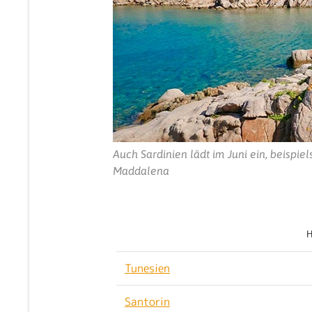
Auch Sardinien lädt im Juni ein, beispie
Maddalena
H
Tunesien
Santorin