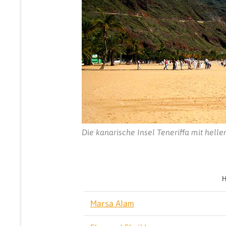
Die kanarische Insel Teneriffa mit helle
H
Marsa Alam