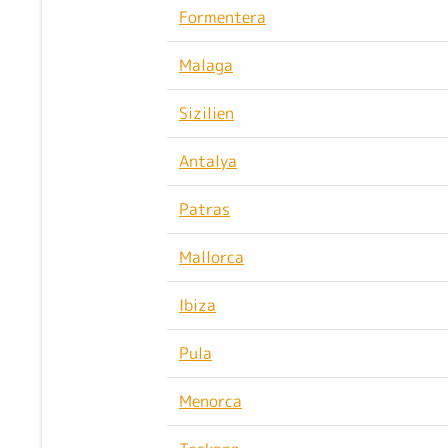
Formentera
Malaga
Sizilien
Antalya
Patras
Mallorca
Ibiza
Pula
Menorca