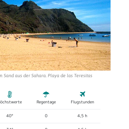
m Sand aus der Sahara. Playa de las Teresitas
öchstwerte
Regentage
Flugstunden
40°
0
4,5 h