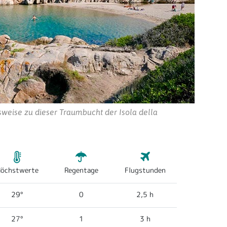
lsweise zu dieser Traumbucht der Isola della
öchstwerte
Regentage
Flugstunden
29°
0
2,5 h
27°
1
3 h