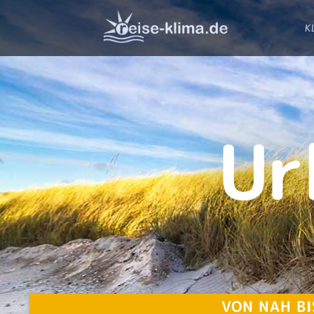
K
Ur
VON NAH BI