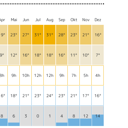
Apr
Mai
Jun
Jul
Aug
Sep
Okt
Nov
Dez
19°
23°
27°
31°
31°
28°
23°
21°
16°
9°
12°
16°
18°
18°
16°
11°
10°
7°
8h
9h
10h
12h
12h
9h
7h
5h
4h
16°
18°
21°
23°
24°
23°
21°
17°
16°
8
6
3
0
1
4
8
12
14