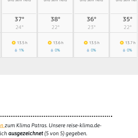
37°
38°
36°
35°
24°
22°
23°
22°
13.5 h
13.6 h
13.5 h
13.7 h
1%
0%
0%
0%
en
zum
Klima Patras
. Unsere reise-klima.de-
lich
ausgezeichnet
(
5
von 5) gegeben.