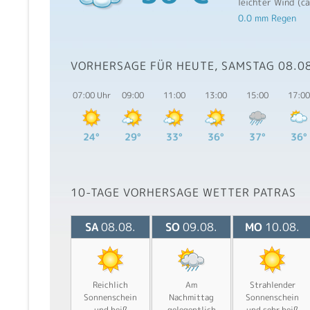
leichter Wind (c
0.0 mm Regen
VORHERSAGE FÜR HEUTE, SAMSTAG 08.0
07:00 Uhr
09:00
11:00
13:00
15:00
17:00
24°
29°
33°
36°
37°
36°
10-TAGE VORHERSAGE WETTER PATRAS
SA
08.08.
SO
09.08.
MO
10.08.
Reichlich
Am
Strahlender
Sonnenschein
Nachmittag
Sonnenschein
und heiß
gelegentlich
und sehr heiß