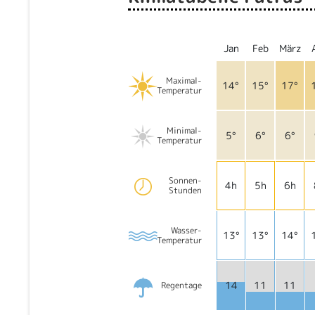
Jan
Feb
März
Maximal-
14°
15°
17°
Temperatur
Minimal-
5°
6°
6°
Temperatur
Sonnen-
4h
5h
6h
Stunden
Wasser-
13°
13°
14°
Temperatur
14
11
11
Regentage