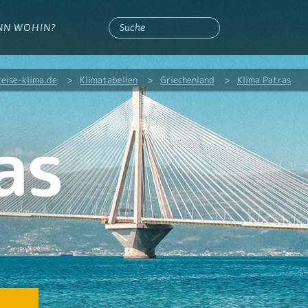
NN WOHIN?
reise-klima.de
>
Klimatabellen
>
Griechenland
>
Klima Patras
as