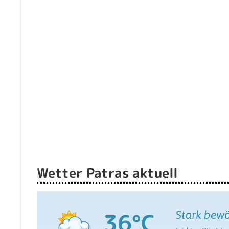
Wetter Patras aktuell
36°C
Stark bewö