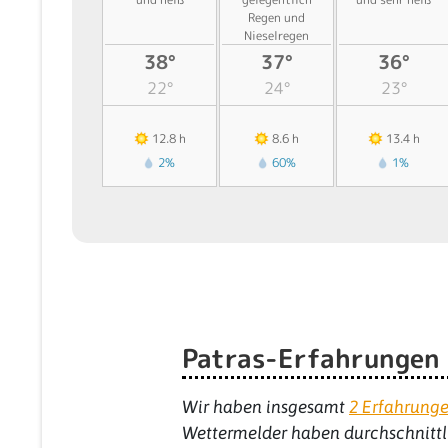
Regen und
Nieselregen
38°
37°
36°
22°
24°
23°
12.8 h
8.6 h
13.4 h
2%
60%
1%
Patras-Erfahrungen
Wir haben insgesamt
2
Erfahrung
Wettermelder haben durchschnitt