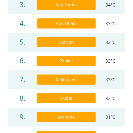
3.
Koh Samui
34°C
4.
Abu Dhabi
33°C
5.
Cancun
33°C
6.
Phuket
33°C
7.
Malediven
33°C
8.
Dubai
32°C
9.
Acapulco
31°C