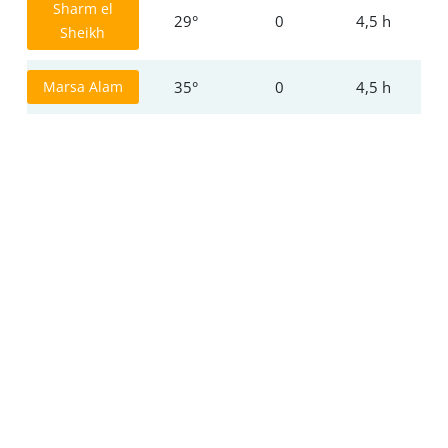
Sharm el
29°
0
4,5 h
Sheikh
Marsa Alam
35°
0
4,5 h