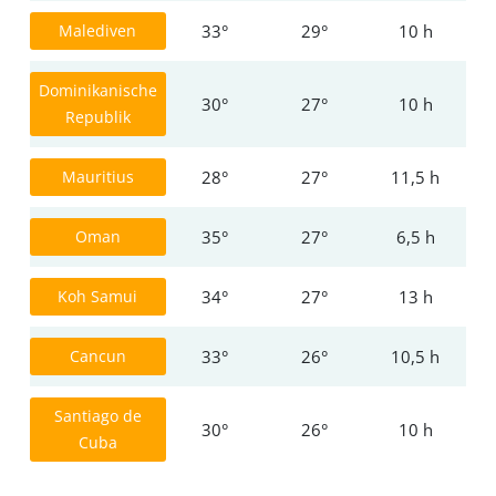
Malediven
33°
29°
10 h
Dominikanische
30°
27°
10 h
Republik
Mauritius
28°
27°
11,5 h
Oman
35°
27°
6,5 h
Koh Samui
34°
27°
13 h
Cancun
33°
26°
10,5 h
Santiago de
30°
26°
10 h
Cuba