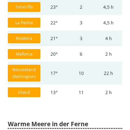
Teneriffa
23°
2
4,5 h
La Palma
22°
3
4,5 h
Madeira
21°
3
4 h
Mallorca
20°
6
2 h
Neuseeland
17°
10
22 h
(Wellington)
Irland
13°
11
2 h
Warme Meere in der Ferne