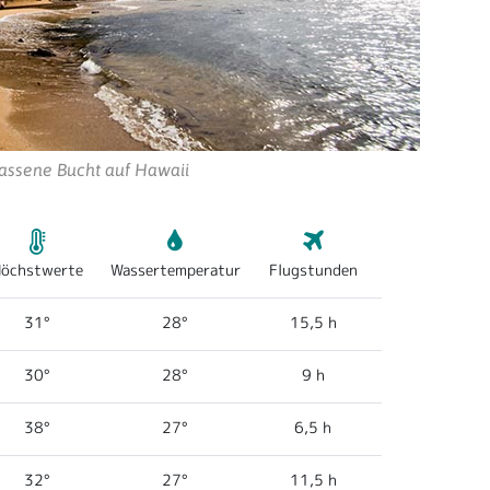
rlassene Bucht auf Hawaii
öchstwerte
Wassertemperatur
Flugstunden
31°
28°
15,5 h
30°
28°
9 h
38°
27°
6,5 h
32°
27°
11,5 h