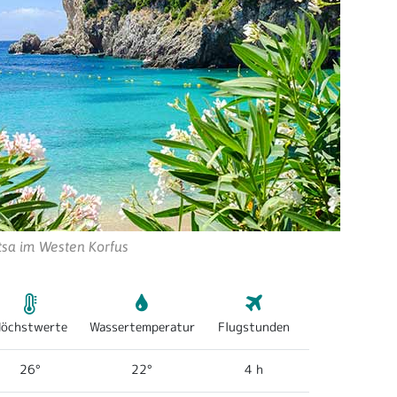
tsa im Westen Korfus
öchstwerte
Wassertemperatur
Flugstunden
26°
22°
4 h