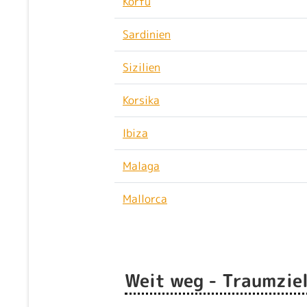
Korfu
Sardinien
Sizilien
Korsika
Ibiza
Malaga
Mallorca
Weit weg - Traumziel