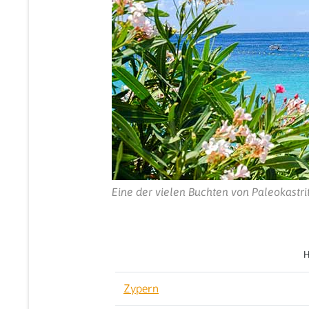
Eine der vielen Buchten von Paleokastri
H
Zypern