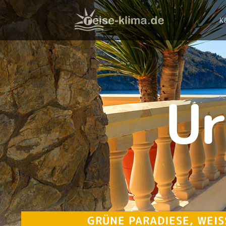
K
Ur
GRÜNE PARADIESE, WEI