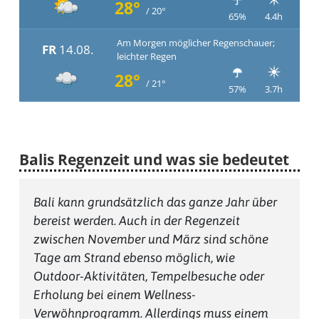
28°
/ 20°
65%
4.4h
Am Morgen möglicher Regenschauer;
FR
14.08.
leichter Regen
28°
/ 21°
57%
3.7h
Balis Regenzeit und was sie bedeutet
Bali kann grundsätzlich das ganze Jahr über
bereist werden. Auch in der Regenzeit
zwischen November und März sind schöne
Tage am Strand ebenso möglich, wie
Outdoor-Aktivitäten, Tempelbesuche oder
Erholung bei einem Wellness-
Verwöhnprogramm. Allerdings muss einem