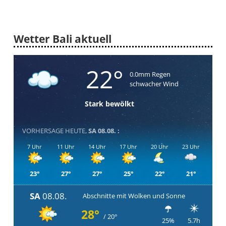
Wetter Bali aktuell
22°
0.0mm Regen
schwacher Wind
Stark bewölkt
VORHERSAGE HEUTE,
SA 08.08. :
7 Uhr
11 Uhr
14 Uhr
17 Uhr
20 Uhr
23 Uhr
23°
27°
27°
25°
22°
21°
SA
08.08.
Abschnitte mit Wolken und Sonne
28°
/ 20°
25%
5.7h