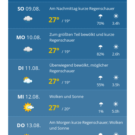
SO
09.08.
Am Nachmittag kurze Regenschauer
27°
/ 19°
70%
3.4h
Zum größten Teil bewölkt und kurze
MO
10.08.
Regenschauer
27°
/ 19°
82%
2.6h
Überwiegend bewölkt, möglicher
DI
11.08.
Regenschauer
27°
/ 19°
55%
3.5h
MI
12.08.
Wolken und Sonne
27°
/ 20°
1%
5.0h
Am Morgen kurze Regenschauer; Wolken
DO
13.08.
und Sonne