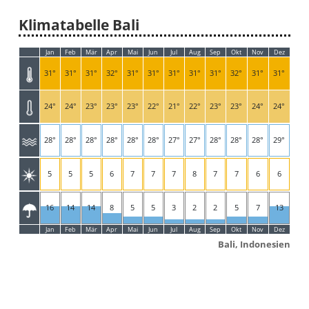
Klimatabelle Bali
Jan
Feb
Mär
Apr
Mai
Jun
Jul
Aug
Sep
Okt
Nov
Dez
31°
31°
31°
32°
31°
31°
31°
31°
31°
32°
31°
31°
24°
24°
23°
23°
23°
22°
21°
22°
23°
23°
24°
24°
28°
28°
28°
28°
28°
28°
27°
27°
28°
28°
28°
29°
5
5
5
6
7
7
7
8
7
7
6
6
16
14
14
8
5
5
3
2
2
5
7
13
Jan
Feb
Mär
Apr
Mai
Jun
Jul
Aug
Sep
Okt
Nov
Dez
Bali, Indonesien
Startseite
Klimatabellen