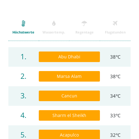
Höchstwerte
Wassertemp.
Regentage
Flugstunden
1.
Abu Dhabi
38°C
2.
Marsa Alam
38°C
3.
Cancun
34°C
4.
Sharm el Sheikh
33°C
5.
Acapulco
32°C