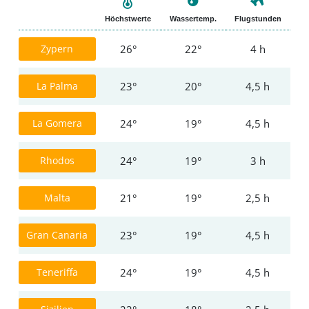
Höchstwerte
Wassertemp.
Flugstunden
Zypern
26°
22°
4 h
La Palma
23°
20°
4,5 h
La Gomera
24°
19°
4,5 h
Rhodos
24°
19°
3 h
Malta
21°
19°
2,5 h
Gran Canaria
23°
19°
4,5 h
Startseite
Teneriffa
24°
19°
4,5 h