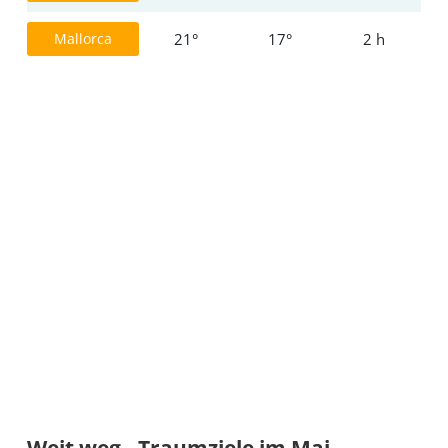
Mallorca
21°
17°
2 h
Weit weg - Traumziele im Mai