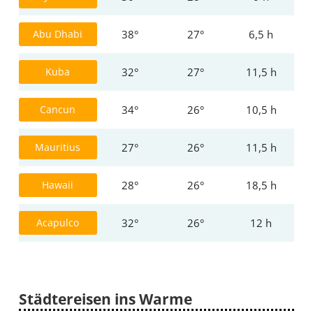
Abu Dhabi
38°
27°
6,5 h
Kuba
32°
27°
11,5 h
Cancun
34°
26°
10,5 h
Mauritius
27°
26°
11,5 h
Hawaii
28°
26°
18,5 h
Acapulco
32°
26°
12 h
Städtereisen ins Warme