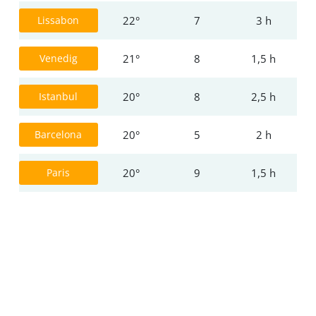
Lissabon
22°
7
3 h
Venedig
21°
8
1,5 h
Istanbul
20°
8
2,5 h
Barcelona
20°
5
2 h
Paris
20°
9
1,5 h