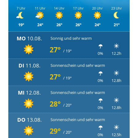
7 Uhr
11 Uhr
14 Uhr
17 Uhr
20 Uhr
23 Uhr
19°
24°
26°
26°
24°
21°
MO
10.08.
Sonnig und sehr warm
27°
/ 19°
0%
12.2h
DI
11.08.
Sonnenschein und sehr warm
27°
/ 19°
0%
12.8h
MI
12.08.
Sonnenschein und sehr warm
28°
/ 20°
0%
12.8h
DO
13.08.
Sonnenschein und sehr warm
29°
/ 20°
0%
12.5h