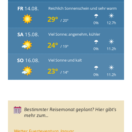
FR
14.08.
Reichlich Sonnenschein und sehr warm
29°
/ 20°
0%
12.7h
SA
15.08.
Viel Sonne; angenehm, kühler
24°
/ 19°
0%
11.2h
SO
16.08.
Viel Sonne und kalt
23°
/ 14°
0%
11.2h
Bestimmter Reisemonat geplant? Hier gibt's
mehr zum...
Wetter Fuerteventura Januar