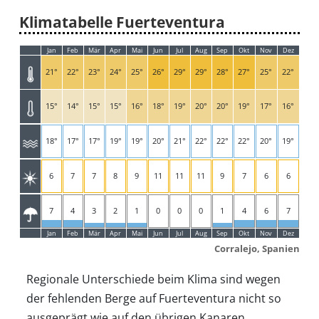
Klimatabelle Fuerteventura
Jan
Feb
Mär
Apr
Mai
Jun
Jul
Aug
Sep
Okt
Nov
Dez
21°
22°
23°
24°
25°
26°
29°
29°
28°
27°
25°
22°
15°
14°
15°
15°
16°
18°
19°
20°
20°
19°
17°
16°
18°
17°
17°
19°
19°
20°
21°
22°
22°
22°
20°
19°
6
7
7
8
9
11
11
11
9
7
6
6
7
4
3
2
1
0
0
0
1
4
6
7
Jan
Feb
Mär
Apr
Mai
Jun
Jul
Aug
Sep
Okt
Nov
Dez
Corralejo, Spanien
Regionale Unterschiede beim Klima sind wegen
der fehlenden Berge auf Fuerteventura nicht so
ausgeprägt wie auf den übrigen Kanaren.