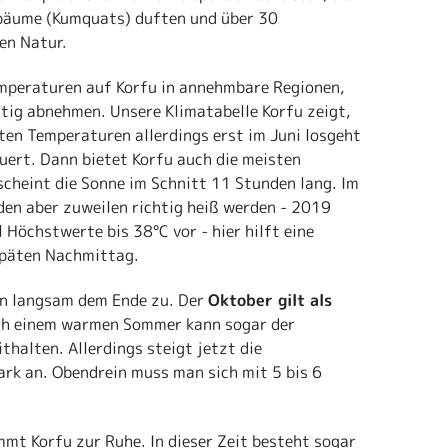
bäume (Kumquats) duften und über 30
en Natur.
Temperaturen auf Korfu in annehmbare Regionen,
itig abnehmen. Unsere Klimatabelle Korfu zeigt,
en Temperaturen allerdings erst im Juni losgeht
ert. Dann bietet Korfu auch die meisten
scheint die Sonne im Schnitt 11 Stunden lang. Im
en aber zuweilen richtig heiß werden - 2019
 Höchstwerte bis 38°C vor - hier hilft eine
späten Nachmittag.
on langsam dem Ende zu. Der
Oktober gilt als
ch einem warmen Sommer kann sogar der
halten. Allerdings steigt jetzt die
ark an. Obendrein muss man sich mit 5 bis 6
t Korfu zur Ruhe. In dieser Zeit besteht sogar