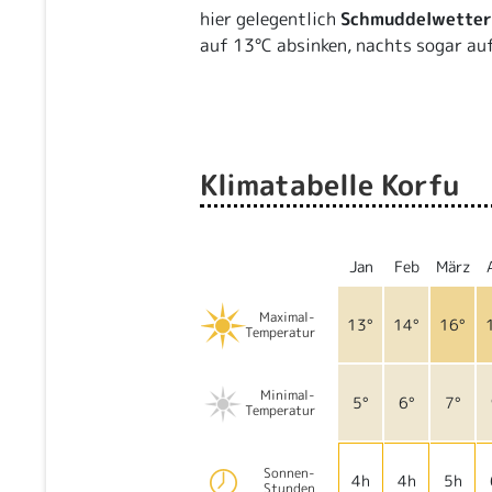
hier gelegentlich
Schmuddelwetter
auf 13°C absinken, nachts sogar auf
Klimatabelle Korfu
Jan
Feb
März
Maximal-
13°
14°
16°
Temperatur
Minimal-
5°
6°
7°
Temperatur
Sonnen-
4h
4h
5h
Stunden