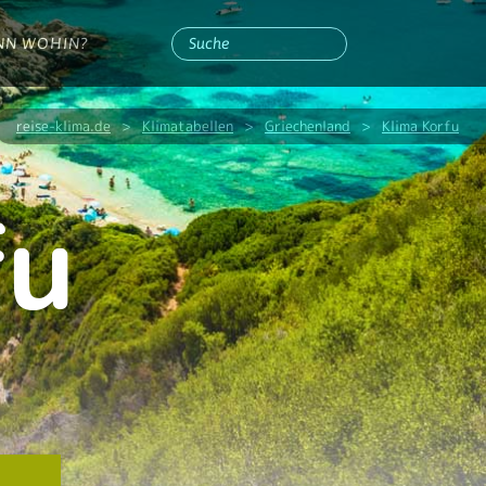
NN WOHIN?
reise-klima.de
>
Klimatabellen
>
Griechenland
>
Klima Korfu
fu