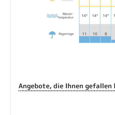
Wasser-
14°
14°
14°
Temperatur
11
10
8
Regentage
Angebote, die Ihnen gefallen