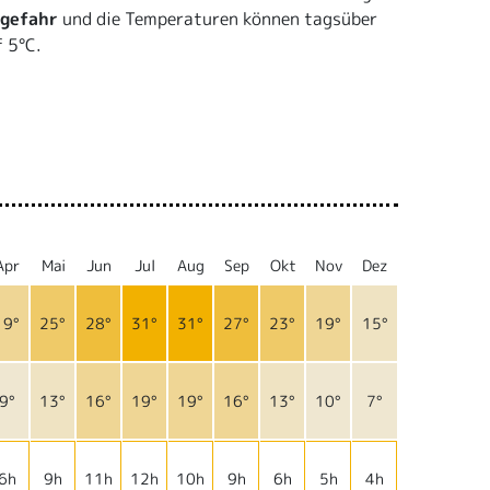
gefahr
und die Temperaturen können tagsüber
 5°C.
Apr
Mai
Jun
Jul
Aug
Sep
Okt
Nov
Dez
19°
25°
28°
31°
31°
27°
23°
19°
15°
9°
13°
16°
19°
19°
16°
13°
10°
7°
6h
9h
11h
12h
10h
9h
6h
5h
4h