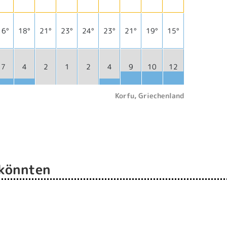
16°
18°
21°
23°
24°
23°
21°
19°
15°
7
4
2
1
2
4
9
10
12
Korfu, Griechenland
 könnten