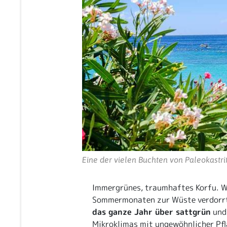
Eine der vielen Buchten von Paleokastri
Immergrünes, traumhaftes Korfu. W
Sommermonaten zur Wüste verdorrt, 
das ganze Jahr über sattgrün
und 
Mikroklimas mit ungewöhnlicher Pfl