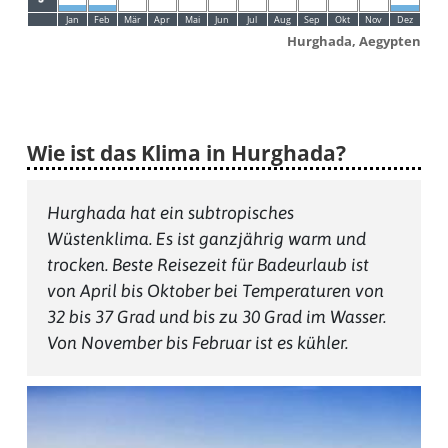
Jan
Feb
Mär
Apr
Mai
Jun
Jul
Aug
Sep
Okt
Nov
Dez
Hurghada, Aegypten
Wie ist das Klima in Hurghada?
Hurghada hat ein subtropisches
Wüstenklima. Es ist ganzjährig warm und
trocken. Beste Reisezeit für Badeurlaub ist
von April bis Oktober bei Temperaturen von
32 bis 37 Grad und bis zu 30 Grad im Wasser.
Von November bis Februar ist es kühler.