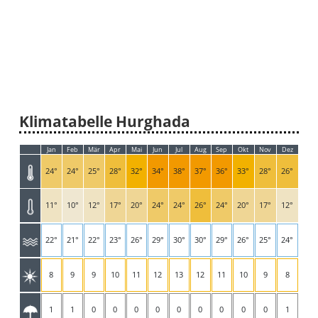
Klimatabelle Hurghada
Jan
Feb
Mär
Apr
Mai
Jun
Jul
Aug
Sep
Okt
Nov
Dez
24°
24°
25°
28°
32°
34°
38°
37°
36°
33°
28°
26°
11°
10°
12°
17°
20°
24°
24°
26°
24°
20°
17°
12°
22°
21°
22°
23°
26°
29°
30°
30°
29°
26°
25°
24°
8
9
9
10
11
12
13
12
11
10
9
8
1
1
0
0
0
0
0
0
0
0
0
1