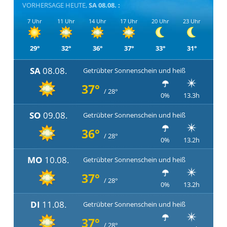
VORHERSAGE HEUTE,
SA 08.08. :
7 Uhr
11 Uhr
14 Uhr
17 Uhr
20 Uhr
23 Uhr
29°
32°
36°
37°
33°
31°
SA
08.08.
Getrübter Sonnenschein und heiß
37°
/ 28°
0%
13.3h
SO
09.08.
Getrübter Sonnenschein und heiß
36°
/ 28°
0%
13.2h
MO
10.08.
Getrübter Sonnenschein und heiß
37°
/ 28°
0%
13.2h
DI
11.08.
Getrübter Sonnenschein und heiß
37°
/ 28°