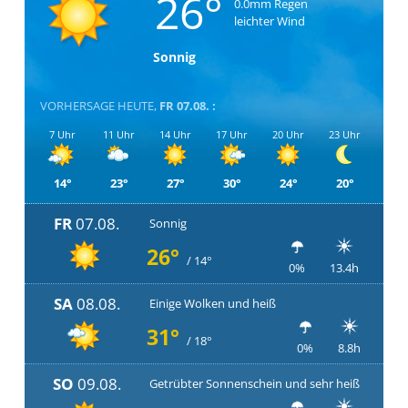
26°
0.0mm Regen
leichter Wind
Sonnig
VORHERSAGE HEUTE,
FR 07.08. :
7 Uhr
11 Uhr
14 Uhr
17 Uhr
20 Uhr
23 Uhr
14°
23°
27°
30°
24°
20°
FR
07.08.
Sonnig
26°
/ 14°
0%
13.4h
SA
08.08.
Einige Wolken und heiß
31°
/ 18°
0%
8.8h
SO
09.08.
Getrübter Sonnenschein und sehr heiß