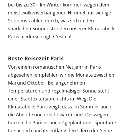
bei bis zu 30°. Im Winter kommen wegen dem
meist wolkenverhangenen Himmel nur wenige
Klimatabellen
Sonnenstrahlen durch, was sich in den
spärlichen Sonnenstunden unserer Klimatabelle
Beste
Paris niederschlägt. C'est ca!
Reisezeit
Beste Reisezeit Paris
Von einem romantischen Neujahr in Paris
Wann
abgesehen, empfehlen wir die Monate zwischen
Mai und Oktober. Bei angenehmen
wohin?
Temperaturen und regelmäßiger Sonne steht
einer Stadtexkursion nichts im Weg. Die
Klimatabelle Paris zeigt, dass im Sommer auch
Suche
die Abende noch recht warm sind. Deswegen
tanzen die Pariser auch ? geplant oder spontan ?
tatsächlich nachts entlang den Ufern der Seine.