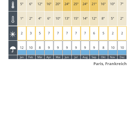
5°
6°
12°
16°
20°
24°
25°
24°
21°
16°
10°
7°
1°
2°
4°
6°
10°
13°
15°
14°
12°
8°
5°
2°
2
3
5
7
7
7
7
7
6
5
2
2
12
10
8
9
9
9
9
9
9
8
10
10
Jan
Feb
Mär
Apr
Mai
Jun
Jul
Aug
Sep
Okt
Nov
Dez
Paris, Frankreich