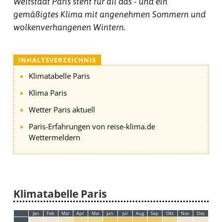
Weltstadt Paris steht für all das - und ein
gemäßigtes Klima mit angenehmen Sommern und
wolkenverhangenen Wintern.
INHALTSVERZEICHNIS
Klimatabelle Paris
Klima Paris
Wetter Paris aktuell
Paris-Erfahrungen von reise-klima.de
Wettermeldern
Klimatabelle Paris
Jan
Feb
Mär
Apr
Mai
Jun
Jul
Aug
Sep
Okt
Nov
Dez