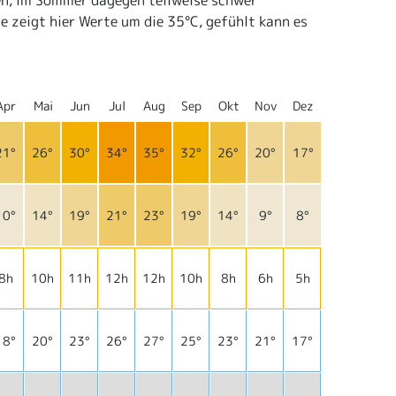
n, im Sommer dagegen teilweise schwer
e zeigt hier Werte um die 35°C, gefühlt kann es
Apr
Mai
Jun
Jul
Aug
Sep
Okt
Nov
Dez
21°
26°
30°
34°
35°
32°
26°
20°
17°
10°
14°
19°
21°
23°
19°
14°
9°
8°
8h
10h
11h
12h
12h
10h
8h
6h
5h
18°
20°
23°
26°
27°
25°
23°
21°
17°