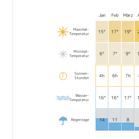
Jan
Feb
März
Maximal-
15°
17°
19°
Temperatur
Minimal-
6°
7°
9°
Temperatur
Sonnen-
4h
6h
7h
Stunden
Wasser-
16°
16°
17°
Temperatur
14
11
8
Regentage