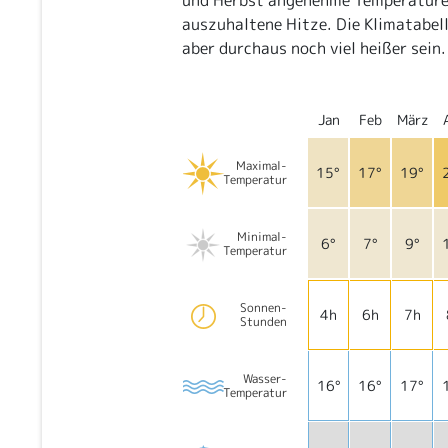
und Herbst angenehme Temperature
auszuhaltene Hitze. Die Klimatabell
aber durchaus noch viel heißer sein.
Jan
Feb
März
Maximal-
15°
17°
19°
Temperatur
Minimal-
6°
7°
9°
Temperatur
Sonnen-
4h
6h
7h
Stunden
Wasser-
16°
16°
17°
Temperatur