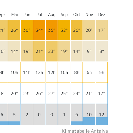
Apr
Mai
Jun
Jul
Aug
Sep
Okt
Nov
Dez
21°
26°
30°
34°
35°
32°
26°
20°
17°
10°
14°
19°
21°
23°
19°
14°
9°
8°
8h
10h
11h
12h
12h
10h
8h
6h
5h
18°
20°
23°
26°
27°
25°
23°
21°
17°
6
5
2
0
0
1
6
10
12
Klimatabelle Antalya