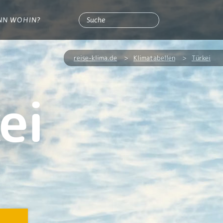
NN WOHIN?
reise-klima.de
>
Klimatabellen
>
Türkei
ei