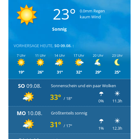
23°
0.0mm Regen
kaum Wind
Sonnig
VORHERSAGE HEUTE,
SO 09.08. :
7 Uhr
11 Uhr
14 Uhr
17 Uhr
20 Uhr
23 Uhr
19°
26°
31°
32°
29°
25°
SO
09.08.
Sonnenschein und ein paar Wolken
33°
/ 18°
0%
11.3h
MO
10.08.
Größtenteils sonnig
31°
/ 17°
1%
12.3h