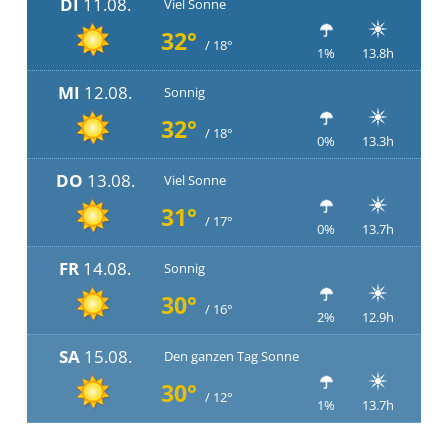
DI
11.08.
Viel Sonne
32°
/ 18°
1%
13.8h
MI
12.08.
Sonnig
32°
/ 18°
0%
13.3h
DO
13.08.
Viel Sonne
31°
/ 17°
0%
13.7h
FR
14.08.
Sonnig
30°
/ 16°
2%
12.9h
SA
15.08.
Den ganzen Tag Sonne
30°
/ 12°
1%
13.7h