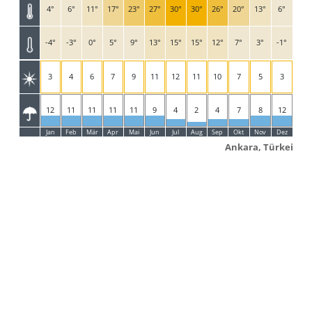
4°
6°
11°
17°
23°
27°
30°
30°
26°
20°
13°
6°
-4°
-3°
0°
5°
9°
13°
15°
15°
12°
7°
3°
-1°
3
4
6
7
9
11
12
11
10
7
5
3
12
11
11
11
11
9
4
2
4
7
8
12
Jan
Feb
Mär
Apr
Mai
Jun
Jul
Aug
Sep
Okt
Nov
Dez
Ankara, Türkei