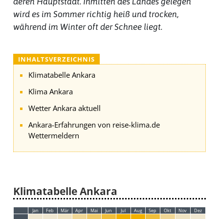
deren Hauptstadt. Inmitten des Landes gelegen
wird es im Sommer richtig heiß und trocken,
während im Winter oft der Schnee liegt.
INHALTSVERZEICHNIS
Klimatabelle Ankara
Klima Ankara
Wetter Ankara aktuell
Ankara-Erfahrungen von reise-klima.de
Wettermeldern
Klimatabelle Ankara
Jan
Feb
Mär
Apr
Mai
Jun
Jul
Aug
Sep
Okt
Nov
Dez