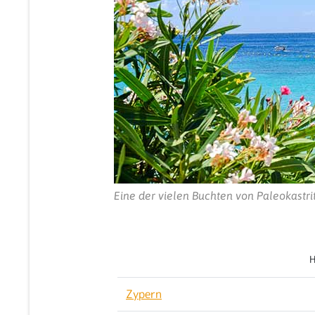
Eine der vielen Buchten von Paleokastri
H
Zypern