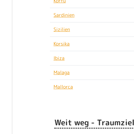
Korfu
Sardinien
Sizilien
Korsika
Ibiza
Malaga
Mallorca
Weit weg - Traumziel