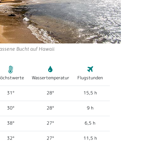
rlassene Bucht auf Hawaii
öchstwerte
Wassertemperatur
Flugstunden
31°
28°
15,5 h
30°
28°
9 h
38°
27°
6,5 h
32°
27°
11,5 h