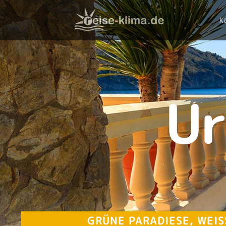
K
Ur
GRÜNE PARADIESE, WEI