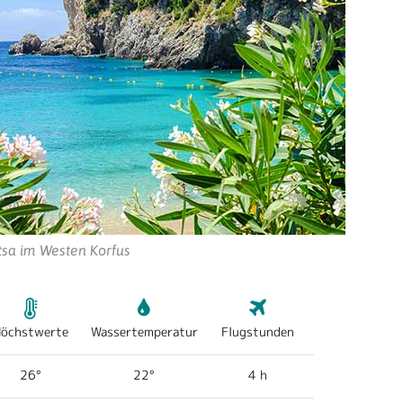
tsa im Westen Korfus
öchstwerte
Wassertemperatur
Flugstunden
26°
22°
4 h