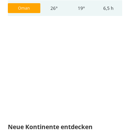
Reisezeit
Oman
26°
19°
6,5 h
Wann
wohin?
Suche
Neue Kontinente entdecken