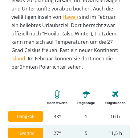
etwas Vorplanung ratsam, um etwa Mietwägen
und Unterkünfte vorab zu buchen. Auch die
vielfältigen Inseln von
Hawaii
sind im Februar
ein beliebtes Urlaubsziel. Dort herrscht zwar
offiziell noch "Hooilo" (also Winter), trotzdem
kann man sich auf Temperaturen um die 27
Grad Celsius freuen. Fast ein neuer Kontinent:
Island
. Im Februar können Sie dort noch die
berühmten Polarlichter sehen.
Höchstwerte
Regentage
Flugstunden
Bangkok
33°
1
10 h
Havanna
27°
5
11,5 h