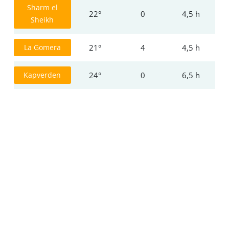
Sharm el
22°
0
4,5 h
Sheikh
La Gomera
21°
4
4,5 h
Kapverden
24°
0
6,5 h