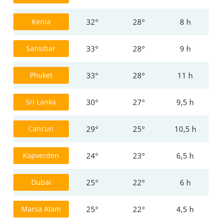
Kenia
32°
28°
8 h
Sansibar
33°
28°
9 h
Phuket
33°
28°
11 h
Sri Lanka
30°
27°
9,5 h
Startseite
Cancun
29°
25°
10,5 h
Kapverden
24°
23°
6,5 h
Klimatabellen
Dubai
25°
22°
6 h
Beste
Marsa Alam
25°
22°
4,5 h