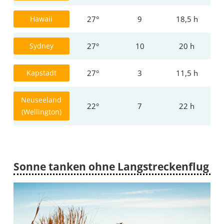
Hawaii
27°
9
18,5 h
Sydney
27°
10
20 h
Kapstadt
27°
3
11,5 h
Neuseeland
22°
7
22 h
(Wellington)
Sonne tanken ohne Langstreckenflug