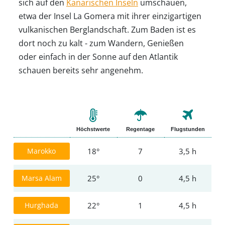
sich auf den
Kanarischen Inseln
umschauen,
etwa der Insel La Gomera mit ihrer einzigartigen
vulkanischen Berglandschaft. Zum Baden ist es
dort noch zu kalt - zum Wandern, Genießen
oder einfach in der Sonne auf den Atlantik
schauen bereits sehr angenehm.
Höchstwerte
Regentage
Flugstunden
Marokko
18°
7
3,5 h
Marsa Alam
25°
0
4,5 h
Hurghada
22°
1
4,5 h