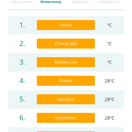
Höchstwerte
Wassertemp.
Regentage
Flugstunden
1.
Island
°C
2.
Chiang Mai
°C
3.
Mexiko City
°C
4.
Phuket
28°C
5.
Sansibar
28°C
6.
Seychellen
28°C