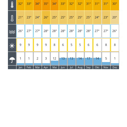
32°
33°
34°
35°
34°
33°
32°
32°
31°
31°
31°
30°
21°
23°
24°
26°
25°
25°
25°
25°
25°
24°
23°
20°
26°
27°
27°
28°
28°
28°
28°
28°
28°
27°
27°
26°
9
9
9
9
8
6
5
5
6
6
8
8
1
1
2
3
12
13
13
14
17
14
5
1
Jan
Feb
Mär
Apr
Mai
Jun
Jul
Aug
Sep
Okt
Nov
Dez