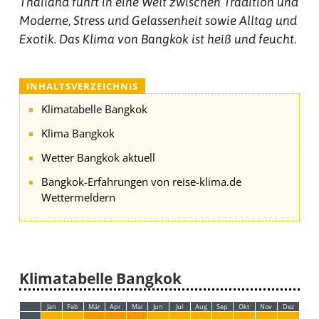
Thailand führt in eine Welt zwischen Tradition und
Moderne, Stress und Gelassenheit sowie Alltag und
Exotik. Das Klima von Bangkok ist heiß und feucht.
INHALTSVERZEICHNIS
Klimatabelle Bangkok
Klima Bangkok
Wetter Bangkok aktuell
Bangkok-Erfahrungen von reise-klima.de
Wettermeldern
Klimatabelle Bangkok
Jan
Feb
Mär
Apr
Mai
Jun
Jul
Aug
Sep
Okt
Nov
Dez