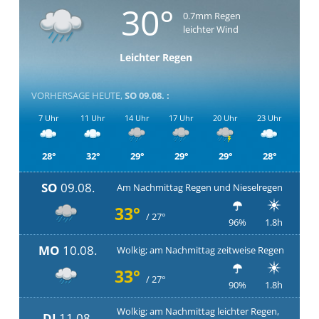
30°
0.7mm Regen
leichter Wind
Leichter Regen
VORHERSAGE HEUTE,
SO 09.08. :
7 Uhr
11 Uhr
14 Uhr
17 Uhr
20 Uhr
23 Uhr
28°
32°
29°
29°
29°
28°
SO
09.08.
Am Nachmittag Regen und Nieselregen
33°
/ 27°
96%
1.8h
MO
10.08.
Wolkig; am Nachmittag zeitweise Regen
33°
/ 27°
90%
1.8h
Wolkig; am Nachmittag leichter Regen,
DI
11.08.