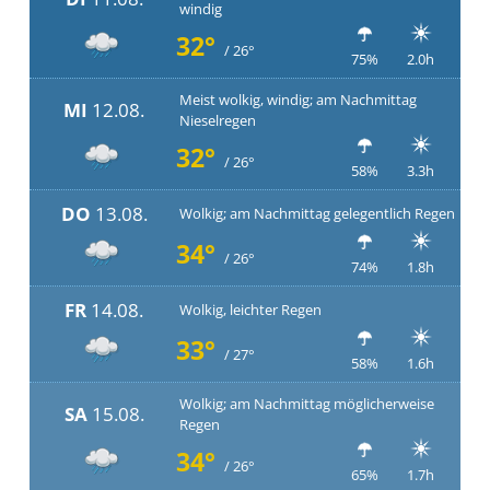
windig
32°
/ 26°
75%
2.0h
Meist wolkig, windig; am Nachmittag
MI
12.08.
Nieselregen
32°
/ 26°
58%
3.3h
DO
13.08.
Wolkig; am Nachmittag gelegentlich Regen
34°
/ 26°
74%
1.8h
FR
14.08.
Wolkig, leichter Regen
33°
/ 27°
58%
1.6h
Wolkig; am Nachmittag möglicherweise
SA
15.08.
Regen
34°
/ 26°
65%
1.7h