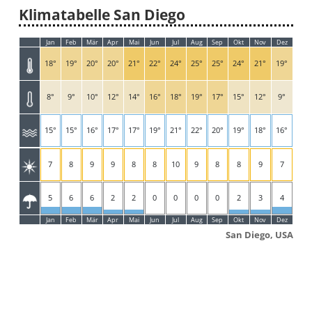
Klimatabelle San Diego
Jan
Feb
Mär
Apr
Mai
Jun
Jul
Aug
Sep
Okt
Nov
Dez
18°
19°
20°
20°
21°
22°
24°
25°
25°
24°
21°
19°
8°
9°
10°
12°
14°
16°
18°
19°
17°
15°
12°
9°
15°
15°
16°
17°
17°
19°
21°
22°
20°
19°
18°
16°
7
8
9
9
8
8
10
9
8
8
9
7
5
6
6
2
2
0
0
0
0
2
3
4
Jan
Feb
Mär
Apr
Mai
Jun
Jul
Aug
Sep
Okt
Nov
Dez
San Diego, USA