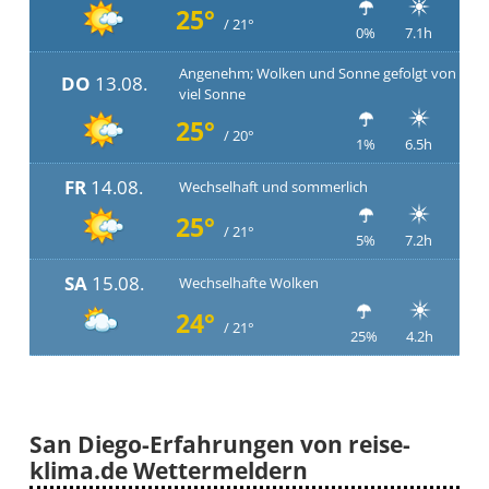
25°
/ 21°
0%
7.1h
Angenehm; Wolken und Sonne gefolgt von
DO
13.08.
viel Sonne
25°
/ 20°
1%
6.5h
FR
14.08.
Wechselhaft und sommerlich
25°
/ 21°
5%
7.2h
SA
15.08.
Wechselhafte Wolken
24°
/ 21°
25%
4.2h
San Diego-Erfahrungen von reise-
klima.de Wettermeldern