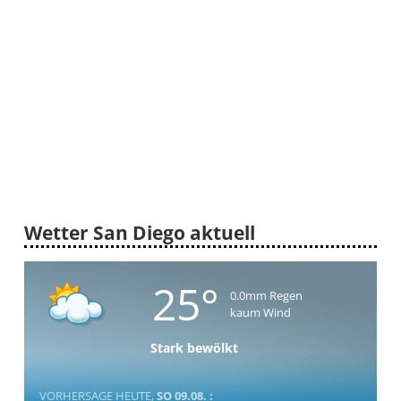
Wetter San Diego aktuell
25°
0.0mm Regen
kaum Wind
Stark bewölkt
VORHERSAGE HEUTE,
SO 09.08. :