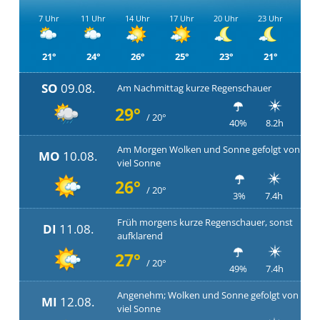
7 Uhr
11 Uhr
14 Uhr
17 Uhr
20 Uhr
23 Uhr
21°
24°
26°
25°
23°
21°
SO
09.08.
Am Nachmittag kurze Regenschauer
29°
/ 20°
40%
8.2h
Am Morgen Wolken und Sonne gefolgt von
MO
10.08.
viel Sonne
26°
/ 20°
3%
7.4h
Früh morgens kurze Regenschauer, sonst
DI
11.08.
aufklarend
27°
/ 20°
49%
7.4h
Angenehm; Wolken und Sonne gefolgt von
MI
12.08.
viel Sonne