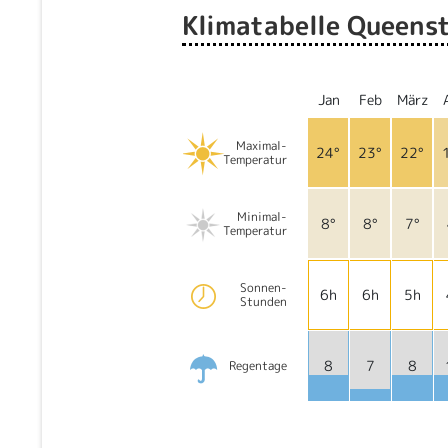
Klimatabelle Queens
Jan
Feb
März
Maximal-
24°
23°
22°
Temperatur
Minimal-
8°
8°
7°
Temperatur
Sonnen-
6h
6h
5h
Stunden
8
7
8
Regentage