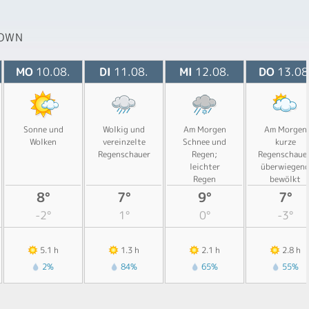
TOWN
MO
10.08.
DI
11.08.
MI
12.08.
DO
13.08
Sonne und
Wolkig und
Am Morgen
Am Morgen
Wolken
vereinzelte
Schnee und
kurze
Regenschauer
Regen;
Regenschauer
leichter
überwiegen
Regen
bewölkt
8°
7°
9°
7°
-2°
1°
0°
-3°
5.1 h
1.3 h
2.1 h
2.8 h
2%
84%
65%
55%