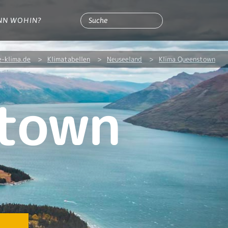
NN WOHIN?
e-klima.de
>
Klimatabellen
>
Neuseeland
>
Klima Queenstown
stown