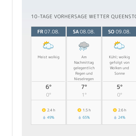
10-TAGE VORHERSAGE WETTER QUEENS
FR
07.08.
SA
08.08.
SO
09.08.
Meist wolkig
Am
Kühl; wolkig
Nachmittag
gefolgt von
gelegentlich
Wolken und
Regen und
Sonne
Nieselregen
6°
7°
5°
0°
1°
0°
2.4 h
1.5 h
2.6 h
49%
65%
24%