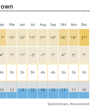
town
Apr
Mai
Jun
Jul
Aug
Sep
Okt
Nov
Dez
17°
15°
15°
11°
11°
14°
16°
19°
21°
4°
1°
-1°
-2°
-1°
1°
4°
5°
7°
4h
3h
2h
3h
4h
4h
5h
5h
5h
10
12
13
15
16
13
13
11
10
Queenstown, Neuseeland