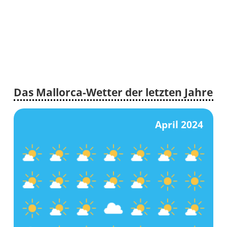
Wann
wohin?
Suche
Das Mallorca-Wetter der letzten Jahre
April 2024