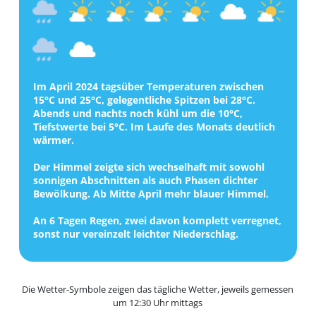
Im April 2024 tagsüber Temperaturen zwischen
15°C und 25°C, gelegentliche Spitzen bei 28°C.
Abends und nachts noch kühl um die 10°C,
Tiefstwerte bei 5°C. Im Laufe des Monats deutlich
wärmer.
Der Himmel zeigte sich wechselhaft mit sowohl
sonnigen Abschnitten als auch Phasen dichter
Bewölkung. Ab Mitte April mehr blauer Himmel.
An 6 Tagen Regen, zwei davon komplett verregnet,
sonst nur vereinzelt leichter Niederschlag.
Die Wetter-Symbole zeigen das tägliche Wetter, jeweils gemessen
um 12:30 Uhr mittags