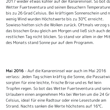
2017 wieder etwas kühler auf der Kanareninsel. So bot d
Wetter Fuerteventura und seinen Besuchern Temperatur
bis zu 26 Grad Celsius. Bei kräftigem Sonnenschein und 
wenig Wind wurden Höchstwerte bis zu 30°C erreicht.
Sowieso hielten sich die Wolken zurück. Oftmals verzog s
das bisschen Grau gleich am Morgen und ließ sich auch d
restlichen Tag nicht blicken. So stand vor allem in der Mi
des Monats stand Sonne pur auf dem Programm.
Mai 2016
- Auf die Kanareninsel war auch im Mai 2016
verlass: Jeden Tag schien kräftig die Sonne, die Passatw
sorgten für eine leichte, frische Brise und es fiel kein
Tropfen regen. So bot das Wetter Fuerteventura und sein
Urlaubern einen angenehmen Mix bei Werten um die 24 G
Celsius, ideal für eine Radtour oder eine Lesestunde am
Strand. Nachts sanken die Werte höchstens auf 16°C.