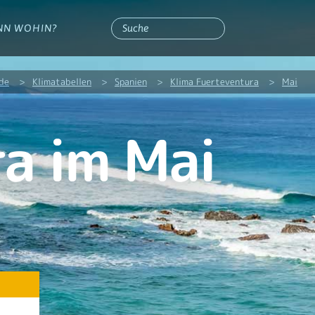
NN WOHIN?
.de
>
Klimatabellen
>
Spanien
>
Klima Fuerteventura
>
Mai
a im Mai