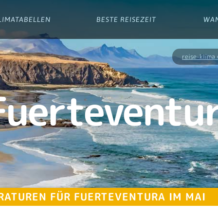
LIMATABELLEN
BESTE REISEZEIT
WA
reise-klima
Fuerteventur
RATUREN FÜR FUERTEVENTURA IM MAI