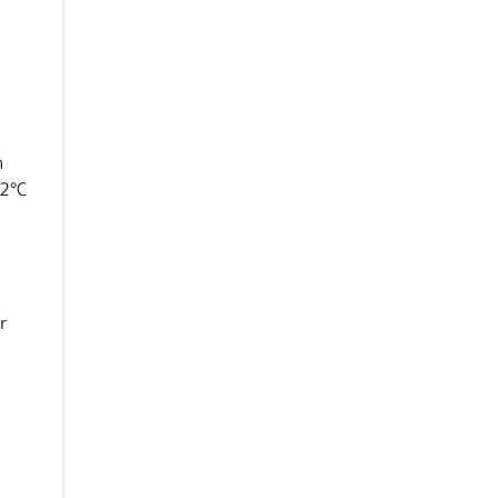
h
22°C
r