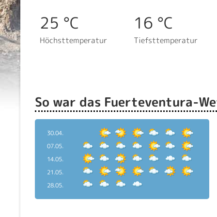
25 °C
16 °C
Höchsttemperatur
Tiefsttemperatur
So war das Fuerteventura-Wet
30.04.
07.05.
14.05.
21.05.
28.05.