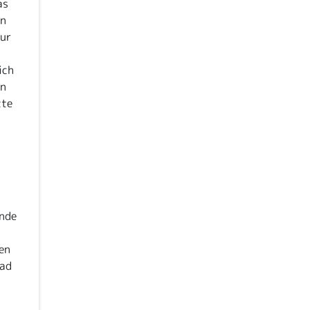
as
en
nur
ich
en
tte
inde
en
rad