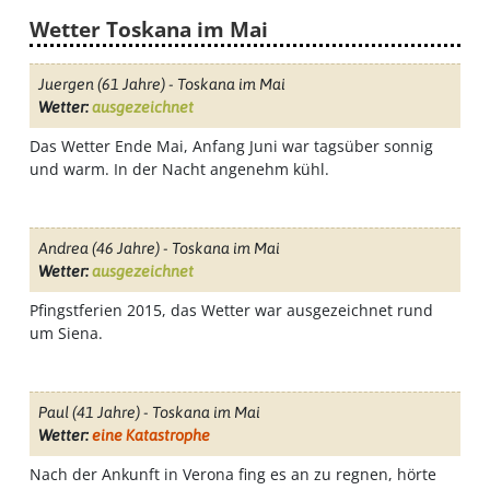
Klimatabellen
Wetter Toskana im Mai
Juergen
(61 Jahre) - Toskana im Mai
Beste
Wetter:
ausgezeichnet
Das Wetter Ende Mai, Anfang Juni war tagsüber sonnig
Reisezeit
und warm. In der Nacht angenehm kühl.
Wann
Andrea
(46 Jahre) - Toskana im Mai
Wetter:
ausgezeichnet
wohin?
Pfingstferien 2015, das Wetter war ausgezeichnet rund
um Siena.
Suche
Paul
(41 Jahre) - Toskana im Mai
Wetter:
eine Katastrophe
Nach der Ankunft in Verona fing es an zu regnen, hörte