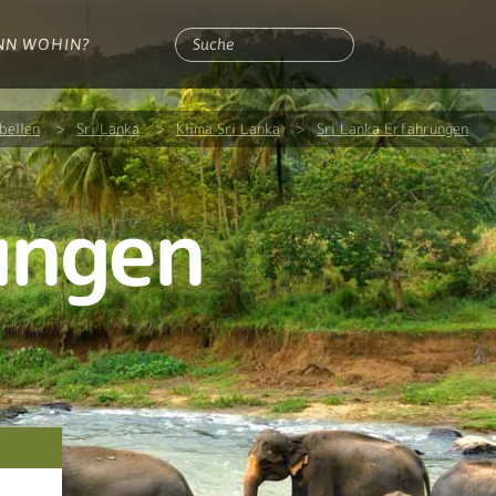
NN WOHIN?
bellen
>
Sri Lanka
>
Klima Sri Lanka
>
Sri Lanka Erfahrungen
ungen