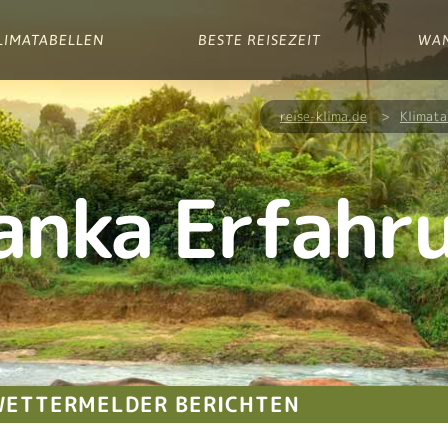
LIMATABELLEN
BESTE REISEZEIT
WA
reise-klima.de
>
Klimata
Lanka Erfahr
 WETTERMELDER BERICHTEN