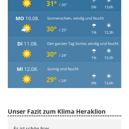
31°
/ 26°
0%
13.6h
MO
10.08.
Sonnenschein, windig und feucht
30°
/ 25°
1%
12.3h
DI
11.08.
Den ganzen Tag Sonne, windig und feucht
30°
/ 24°
1%
13.2h
MI
12.08.
Sonnig und feucht
29°
/ 24°
0%
13.6h
Unser Fazit zum Klima Heraklion
Es ist schön hier