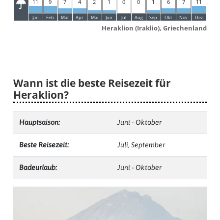
11
9
7
4
2
1
0
0
1
6
7
11
Jan
Feb
Mär
Apr
Mai
Jun
Jul
Aug
Sep
Okt
Nov
Dez
Heraklion (Iraklio), Griechenland
Wann ist die beste Reisezeit für
Heraklion?
Hauptsaison:
Juni - Oktober
Beste Reisezeit:
Juli, September
Badeurlaub:
Juni - Oktober