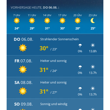
VORHERSAGE HEUTE,
DO 06.08. :
7 Uhr
11 Uhr
14 Uhr
17 Uhr
20 Uhr
23 Uhr
24°
29°
31°
30°
28°
25°
DO
06.08.
Strahlender Sonnenschein
30°
/ 23°
0%
13.8h
FR
07.08.
Heiter und sonnig
31°
/ 24°
0%
13.7h
SA
08.08.
Heiter und sonnig
31°
/ 27°
0%
13.7h
SO
09.08.
Sonnig und windig