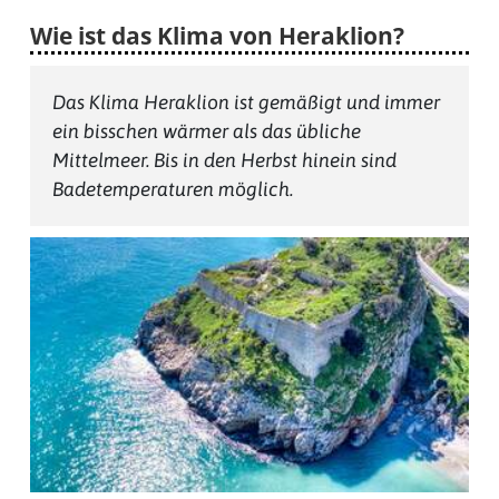
Wie ist das Klima von Heraklion?
Startseite
Das Klima Heraklion ist gemäßigt und immer
ein bisschen wärmer als das übliche
Mittelmeer. Bis in den Herbst hinein sind
Klimatabellen
Badetemperaturen möglich.
Beste
Reisezeit
Wann
wohin?