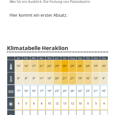
Was für ein Ausblick: Die Festung von Palaiokastro
Suche
Hier kommt ein erster Absatz.
Klimatabelle Heraklion
Jan
Feb
Mär
Apr
Mai
Jun
Jul
Aug
Sep
Okt
Nov
Dez
15°
16°
17°
21°
24°
29°
30°
29°
28°
24°
19°
16°
8°
8°
9°
11°
15°
20°
21°
21°
19°
16°
12°
9°
17°
16°
16°
17°
19°
23°
25°
26°
25°
23°
21°
18°
4
5
6
8
10
12
13
12
10
6
5
4