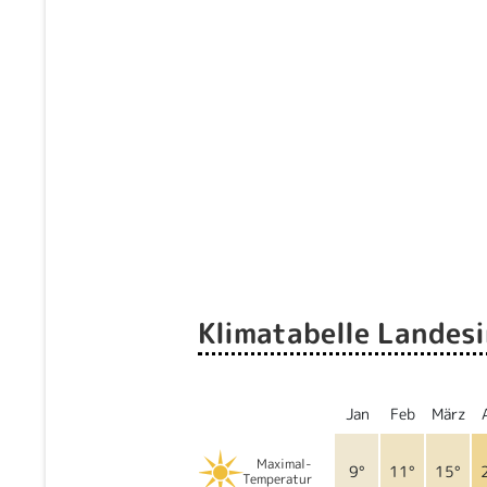
Klimatabelle Landes
Jan
Feb
März
Maximal-
9°
11°
15°
Temperatur