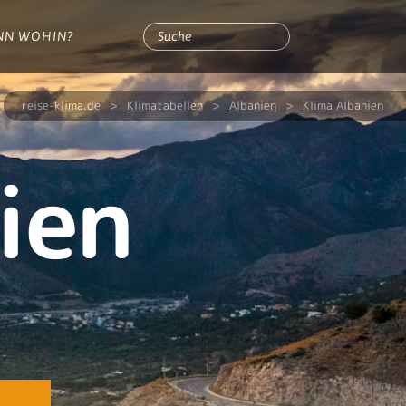
NN WOHIN?
reise-klima.de
>
Klimatabellen
>
Albanien
>
Klima Albanien
ien