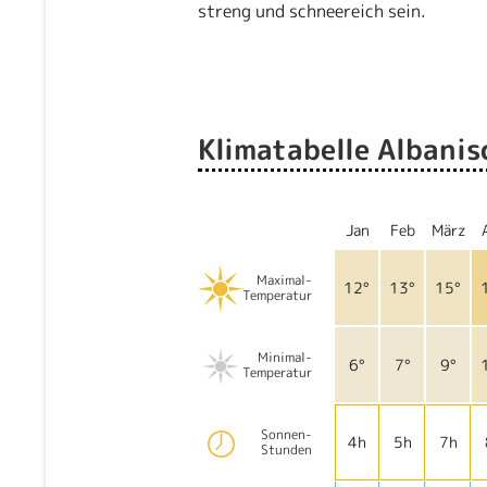
streng und schneereich sein.
Klimatabelle Albanis
Jan
Feb
März
Maximal-
12°
13°
15°
Temperatur
Minimal-
6°
7°
9°
Temperatur
Sonnen-
4h
5h
7h
Stunden