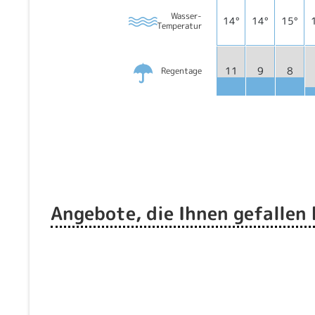
Wasser-
14°
14°
15°
Temperatur
11
9
8
Regentage
Angebote, die Ihnen gefallen