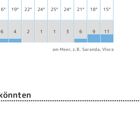
16°
19°
22°
24°
25°
24°
21°
18°
15°
6
4
2
1
1
3
6
9
11
am Meer, z.B. Saranda, Vlora
 könnten