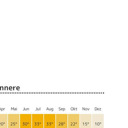
innere
Apr
Mai
Jun
Jul
Aug
Sep
Okt
Nov
Dez
20°
25°
30°
33°
33°
28°
22°
15°
10°