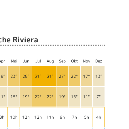
che Riviera
Apr
Mai
Jun
Jul
Aug
Sep
Okt
Nov
Dez
18°
23°
28°
31°
31°
27°
22°
17°
13°
11°
15°
19°
22°
22°
19°
15°
11°
7°
8h
10h
12h
12h
11h
9h
7h
5h
4h